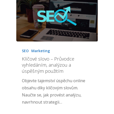
SEO
Marketing
Klíčové slovo – Průvodce
vyhledáním, analýzou a
úspěšným použitím
Objevte tajemství úspěchu online
obsahu díky klíčovým slovům.
Naučte se, jak provést analýzu,
navrhnout strategii…