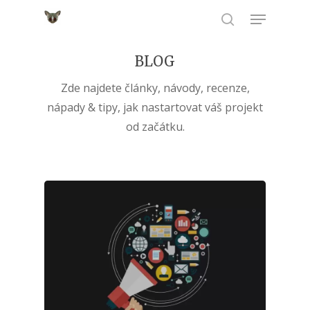
Skip
Menu
to
search
Close
main
BLOG
Menu
content
Zde najdete články, návody, recenze,
nápady & tipy, jak nastartovat váš projekt
od začátku.