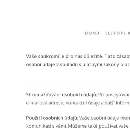
Skip
to
main
content
Domu
Slevové 
Vaše soukromí je pro nás důležité. Tato zása
osobní údaje v souladu s platnými zákony o o
Hit enter to search or ESC to close
Shromažďování osobních údajů
: Při poskytová
e-mailová adresa, kontaktní údaje a další info
Použití osobních údajů
: Vaše osobní údaje moh
komunikaci s vámi. Můžeme také používat vaše ú