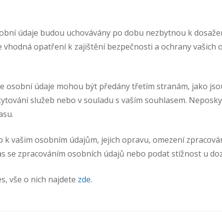
sobní údaje budou uchovávány po dobu nezbytnou k dosažení
e vhodná opatření k zajištění bezpečnosti a ochrany vašic
še osobní údaje mohou být předány třetím stranám, jako jso
ytování služeb nebo v souladu s vaším souhlasem. Neposky
asu.
p k vašim osobním údajům, jejich opravu, omezení zpracován
las se zpracováním osobních údajů nebo podat stížnost u d
s, vše o nich najdete
zde
.