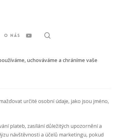
search
youtube
O nás
, používáme, uchováváme a chráníme vaše
mažďovat určité osobní údaje, jako jsou jméno,
ání plateb, zasílání důležitých upozornění a
alýzu návštěvnosti a účelů marketingu, pokud